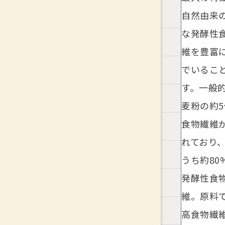
自然由来
な発酵性
維を豊富
でいるこ
す。一般
麦粉の約5
食物繊維
れており
うち約80
発酵性食
維。原料
高食物繊