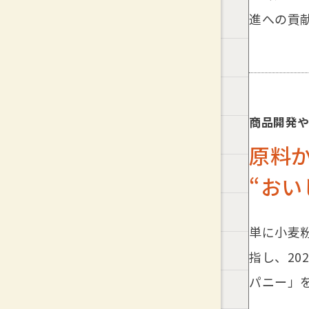
進への貢
商品開発
原料か
“お
単に小麦
指し、2
パニー」