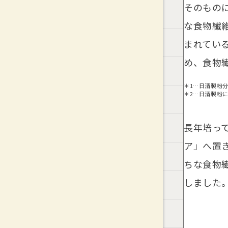
そのもの
な食物繊
まれてい
め、食物
＊1…日清製粉分
＊2…日清製粉
長年培っ
ア」へ置
ちな食物
しました