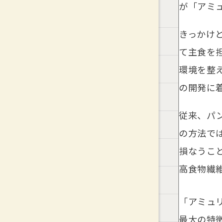
が「アミ
きっかけ
て主食を
環境を整
の開発に
従来、パ
の方法で
損なうこ
高食物繊
「アミュ
最大の特