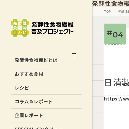
発酵性食物
TOP
発酵性
04
発酵性食物繊維とは
腸活の新常識「発酵性食物繊維」と
おすすめ食材
は
日清
レシピ
発酵性食物繊維で
アンチエイジング！
https://w
コラム＆レポート
そもそも食物繊維って？
企業レポート
腸活の変遷と腸活最新研究