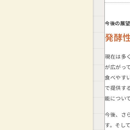
今後の展
発酵
現在は多
が広がっ
食べやす
で提供す
能につい
今後、さ
す。そし