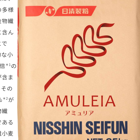
の多様
食物繊
に含ん
とで
的な小
倍
の
＊1
が含ま
、その
%
が
＊2
物繊
である
維小麦