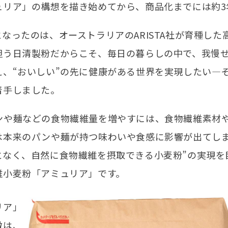
ュリア」の構想を描き始めてから、商品化までには約3
となったのは、オーストラリアのARISTA社が育種し
担う日清製粉だからこそ、毎日の暮らしの中で、我慢
え、“おいしい”の先に健康がある世界を実現したい―
着手しました。
ンや麺などの食物繊維量を増やすには、食物繊維素材
は本来のパンや麺が持つ味わいや食感に影響が出てしま
となく、自然に食物繊維を摂取できる小麦粉”の実現を
維小麦粉「アミュリア」です。
リア」
徴は、