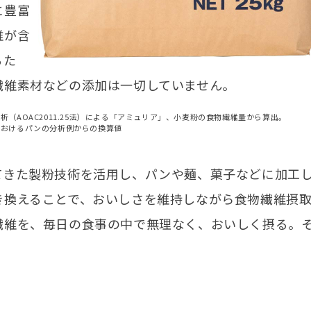
に豊富
維が含
るた
繊維素材などの添加は一切していません。
析（AOAC2011.25法）による「アミュリア」、小麦粉の食物繊維量から算出。
におけるパンの分析例からの換算値
てきた製粉技術を活用し、パンや麺、菓子などに加工
き換えることで、おいしさを維持しながら食物繊維摂
繊維を、毎日の食事の中で無理なく、おいしく摂る。
。