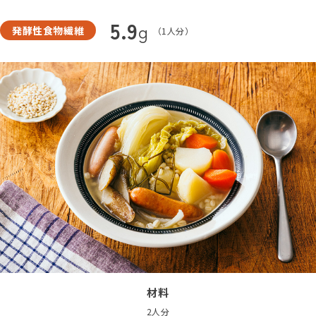
5.9
g
発酵性食物繊維
（1人分）
材料
2人分