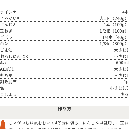
ウインナー
4本
じゃがいも
大1個（240g）
にんじん
1本（100g）
玉ねぎ
1/2個（100g）
ごぼう
1/4本（40g）
白菜
1/8個（300g）
ごま油
大さじ1
おろしにんにく
小さじ1
水
600ml
白だし
大さじ1
もち麦
大さじ1
刻み昆布
1g
塩
小さじ1/3
こしょう
少々
作り方
じゃがいもは皮をむいて4等分に切る。にんじんは乱切り、玉ね